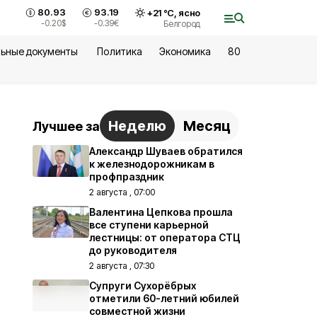
80.93
93.19
+
21
°С,
ясно
-0.20
$
-0.39
€
Белгород
ьные документы
Политика
Экономика
80
Неделю
Месяц
Лучшее за
Александр Шуваев обратился
к железнодорожникам в
профпраздник
2 августа , 07:00
Валентина Цепкова прошла
все ступени карьерной
лестницы: от оператора СТЦ
до руководителя
2 августа , 07:30
Супруги Сухорёбрых
отметили 60-летний юбилей
совместной жизни