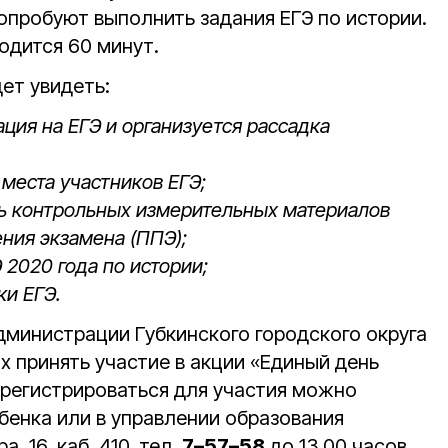
опробуют выполнить задания ЕГЭ по истории.
одится 60 минут.
ет увидеть:
ация на ЕГЭ и организуется рассадка
 места участников ЕГЭ;
ть контрольных измерительных материалов
ения экзамена (ППЭ);
 2020 года по истории;
ки ЕГЭ.
дминистрации Губкинского городского округа
 принять участие в акции «Единый день
арегистрироваться для участия можно
бенка или в управлении образования
а, 16, каб. 410, тел.
7–57–58
до 13.00 часов