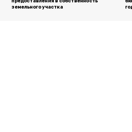
предоставления в собственность
бю
земельного участка
го