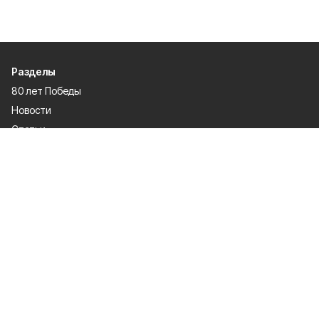
Разделы
80 лет Победы
Новости
Статьи
Культура
Происшествия
Проекты
Афиша
Общество
Газета
Экономика
Спорт
Политика