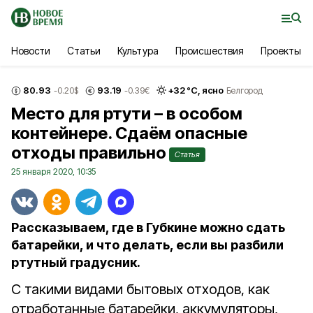
Новости
Статьи
Культура
Происшествия
Проекты
80.93
93.19
+
32
°С,
ясно
-0.20
$
-0.39
€
Белгород
Место для ртути – в особом
контейнере. Сдаём опасные
отходы правильно
Статья
25 января 2020, 10:35
Рассказываем, где в Губкине можно сдать
батарейки, и что делать, если вы разбили
ртутный градусник.
С такими видами бытовых отходов, как
отработанные батарейки, аккумуляторы,