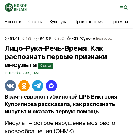
Новости
Статьи
Культура
Происшествия
Проекты
81.41
94.06
+
28
°С,
ясно
+0.48
$
+0.87
€
Белгород
Лицо-Рука-Речь-Время. Как
распознать первые признаки
инсульта
Статья
10 ноября 2019, 11:51
Врач-невролог губкинской ЦРБ Виктория
Куприянова рассказала, как распознать
инсульт и оказать первую помощь.
Инсульт – острое нарушение мозгового
кровообращения (ОНМК),