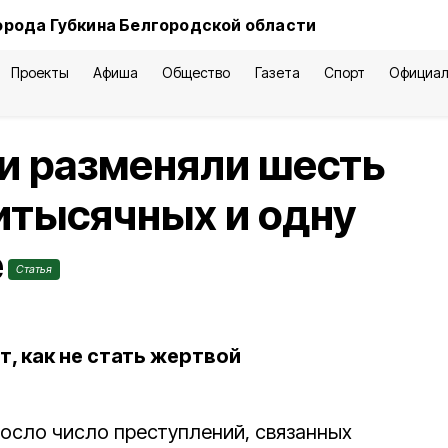
орода Губкина Белгородской области
Проекты
Афиша
Общество
Газета
Спорт
Официал
 разменяли шесть
итысячных и одну
е
Статья
, как не стать жертвой
росло число преступлений, связанных