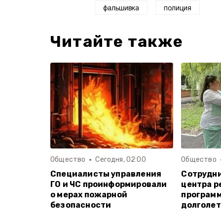
фальшивка
полиция
Читайте также
Общество
Сегодня, 02:00
Общество
Специалисты управления
Сотрудни
ГО и ЧС проинформировали
центра р
о мерах пожарной
программ
безопасности
долголе