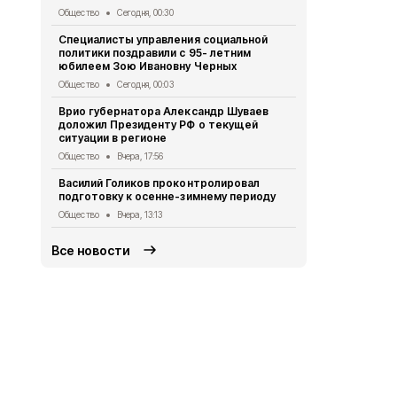
Общество
Сегодня, 00:30
Общество
Вч
Специалисты управления социальной
Жильцы дом
политики поздравили с 95- летним
участие в 
юбилеем Зою Ивановну Черных
Общество
Вч
Общество
Сегодня, 00:03
Представит
Врио губернатора Александр Шуваев
напомнили 
доложил Президенту РФ о текущей
нахождение
ситуации в регионе
Общество
Вч
Общество
Вчера, 17:56
Выпускницы
Василий Голиков проконтролировал
студенткам
подготовку к осенне-зимнему периоду
Культура
Вче
Общество
Вчера, 13:13
Все новости