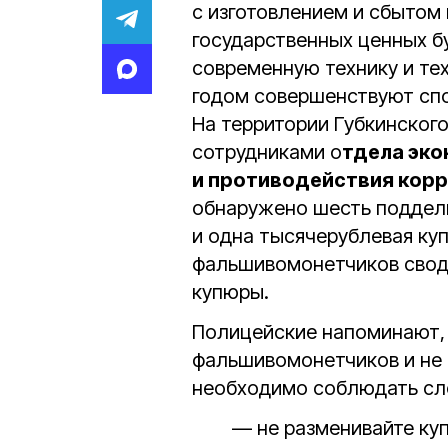
с изготовлением и сбытом
государственных ценных б
современную технику и т
годом совершенствуют сп
На территории Губкинского
сотрудниками о
тдела эко
и противодействия кор
обнаружено шесть поддель
и одна тысячерублевая куп
фальшивомонетчиков свод
купюры.
Полицейские напоминают, 
фальшивомонетчиков и не 
необходимо соблюдать сл
— не разменивайте ку