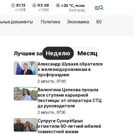
81.13
93.58
+
20
°С,
ясно
+1.06
$
+1.62
€
Белгород
ьные документы
Политика
Экономика
80
Неделю
Месяц
Лучшее за
Александр Шуваев обратился
к железнодорожникам в
профпраздник
2 августа , 07:00
Валентина Цепкова прошла
все ступени карьерной
лестницы: от оператора СТЦ
до руководителя
2 августа , 07:30
Супруги Сухорёбрых
отметили 60-летний юбилей
совместной жизни