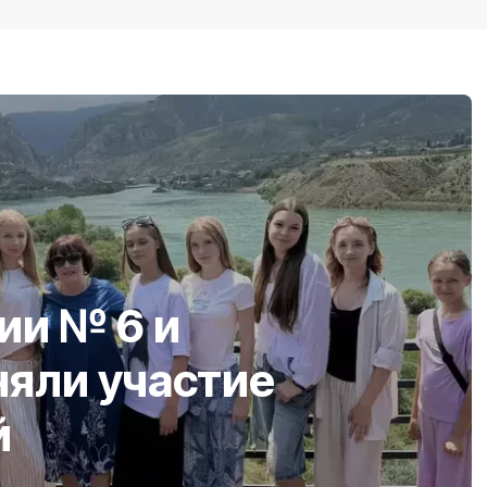
ии № 6 и
яли участие
й