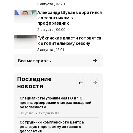
3 августа , 07:20
Александр Шуваев обратился
к десантникам в
профпраздник
2 августа , 06:00
Губкинские власти готовятся
к отопительному сезону
3 августа , 12:01
Все материалы
Последние
новости
Специалисты управления ГО и ЧС
Ученики гим
проинформировали о мерах пожарной
приняли уча
безопасности
экспедиции
Общество
Сегодня, 02:00
Общество
Вч
Сотрудники комплексного центра
Специалист
реализуют программу активного
оказали бол
долголетия
первое пол