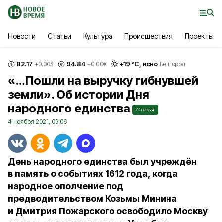
Новости
Статьи
Культура
Происшествия
Проекты
82.17
94.84
+
19
°С,
ясно
+0.00
$
+0.00
€
Белгород
«…Пошли на выручку гибнувшей
земли». Об истории Дня
народного единства
Статья
4 ноября 2021, 09:06
День народного единства был учреждён
в память о событиях 1612 года, когда
народное ополчение под
предводительством Козьмы Минина
и Дмитрия Пожарского освободило Москву