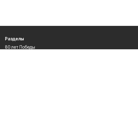
Разделы
80 лет Победы
Новости
Статьи
Культура
Происшествия
Проекты
Афиша
Общество
Газета
Экономика
Спорт