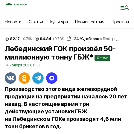
Новости
Статьи
Культура
Происшествия
Проекты
82.17
94.84
+
24
°С,
облачно
+0.76
$
+0.78
€
Белгород
Лебединский ГОК произвёл 50-
миллионную тонну ГБЖ*
Статья
14 ноября 2021, 11:33
Производство этого вида железорудной
продукции на предприятии началось 20 лет
назад. В настоящее время три
действующие установки ГБЖ
на Лебединском ГОКе производят 4,6 млн
тонн брикетов в год.