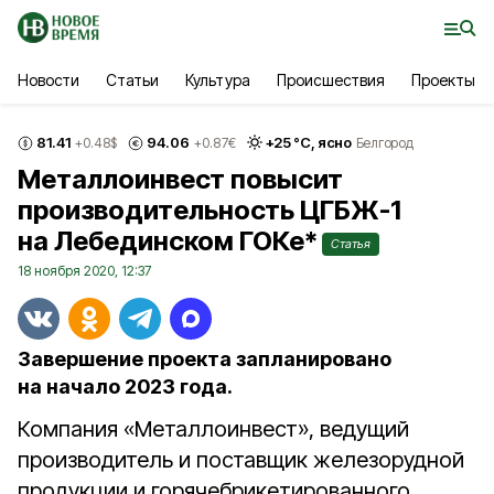
Новости
Статьи
Культура
Происшествия
Проекты
81.41
94.06
+
25
°С,
ясно
+0.48
$
+0.87
€
Белгород
Металлоинвест повысит
производительность ЦГБЖ-1
на Лебединском ГОКе*
Статья
18 ноября 2020, 12:37
Завершение проекта запланировано
на начало 2023 года.
Компания «Металлоинвест», ведущий
производитель и поставщик железорудной
продукции и горячебрикетированного