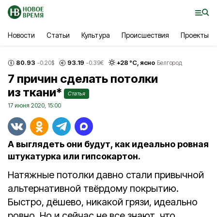
Новости
Статьи
Культура
Происшествия
Проекты
80.93
93.19
+
28
°С,
ясно
-0.20
$
-0.39
€
Белгород
7 причин сделать потолки
из ткани*
Статья
17 июня 2020, 15:00
А выглядеть они будут, как идеально ровная
штукатурка или гипсокартон.
Натяжные потолки давно стали привычной
альтернативной твёрдому покрытию.
Быстро, дёшево, никакой грязи, идеально
ровно. Но и сейчас не все знают, что