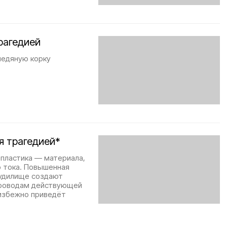
рагедией
ледяную корку
я трагедией*
пластика — материала,
о тока. Повышенная
 удилище создают
 проводам действующей
еизбежно приведёт