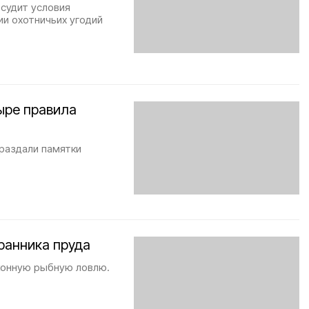
бсудит условия
и охотничьих угодий
ыре правила
раздали памятки
ранника пруда
конную рыбную ловлю.