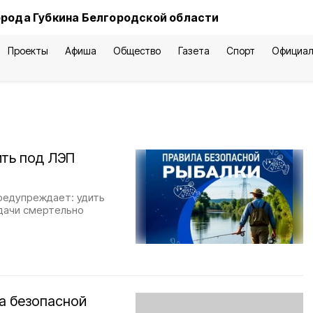
орода Губкина Белгородской области
Проекты
Афиша
Общество
Газета
Спорт
Официал
ить под ЛЭП
редупреждает: удить
дачи смертельно
а безопасной