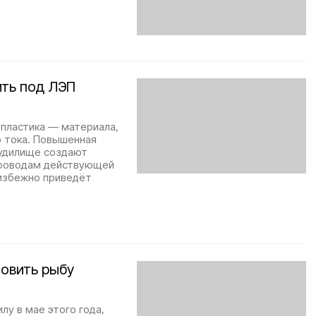
ить под ЛЭП
пластика — материала,
о тока. Повышенная
 удилище создают
 проводам действующей
еизбежно приведёт
ловить рыбу
лу в мае этого года,