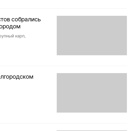
астов собрались
городом
рупный карп,
елгородском