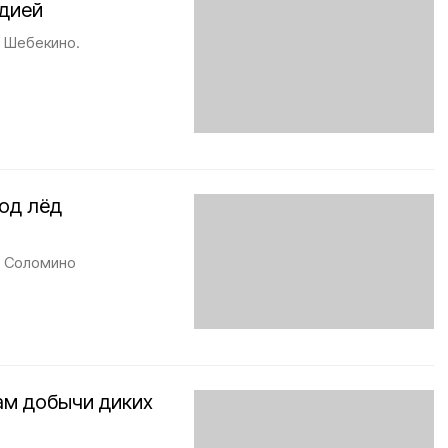
едией
 Шебекино.
од лёд
а Соломино
ам добычи диких