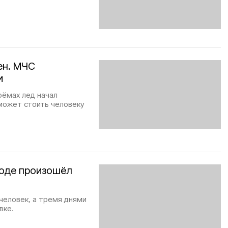
ен. МЧС
и
оёмах лед начал
 может стоить человеку
воде произошёл
человек, а тремя днями
вке.