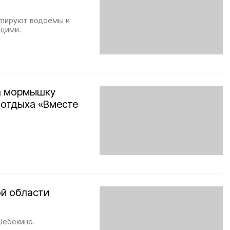
улируют водоёмы и
щими.
а мормышку
 отдыха «Вместе
ой области
Шебекино.