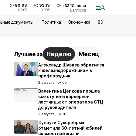
80.93
93.19
+
32
°С,
ясно
-0.20
$
-0.39
€
Белгород
ьные документы
Политика
Экономика
80
Неделю
Месяц
Лучшее за
Александр Шуваев обратился
к железнодорожникам в
профпраздник
2 августа , 07:00
Валентина Цепкова прошла
все ступени карьерной
лестницы: от оператора СТЦ
до руководителя
2 августа , 07:30
Супруги Сухорёбрых
отметили 60-летний юбилей
совместной жизни