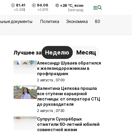
81.41
94.06
+
28
°С,
ясно
+0.48
$
+0.87
€
Белгород
ьные документы
Политика
Экономика
80
Неделю
Месяц
Лучшее за
Александр Шуваев обратился
к железнодорожникам в
профпраздник
2 августа , 07:00
Валентина Цепкова прошла
все ступени карьерной
лестницы: от оператора СТЦ
до руководителя
2 августа , 07:30
Супруги Сухорёбрых
отметили 60-летний юбилей
совместной жизни