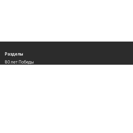
Разделы
80 лет Победы
Новости
Статьи
Культура
Происшествия
Проекты
Афиша
Общество
Газета