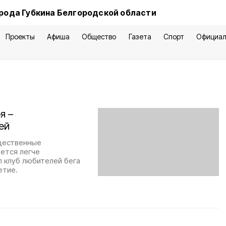
рода Губкина Белгородской области
Проекты
Афиша
Общество
Газета
Спорт
Официал
я –
ей
щественные
вется легче
л клуб любителей бега
етие.