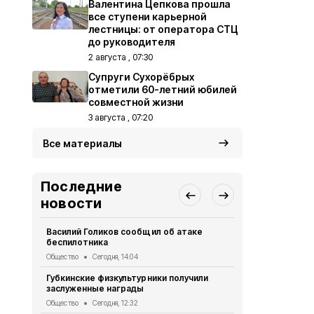
Валентина Цепкова прошла
все ступени карьерной
лестницы: от оператора СТЦ
до руководителя
2 августа , 07:30
Супруги Сухорёбрых
отметили 60-летний юбилей
совместной жизни
3 августа , 07:20
Все материалы
Последние
новости
Василий Голиков сообщил об атаке
Николай Ка
беспилотника
должен быт
Общество
Сегодня, 14:04
Общество
Се
Губкинские физкультурники получили
Александр 
заслуженные награды
компенсаци
автомобиле
Общество
Сегодня, 12:32
рублей