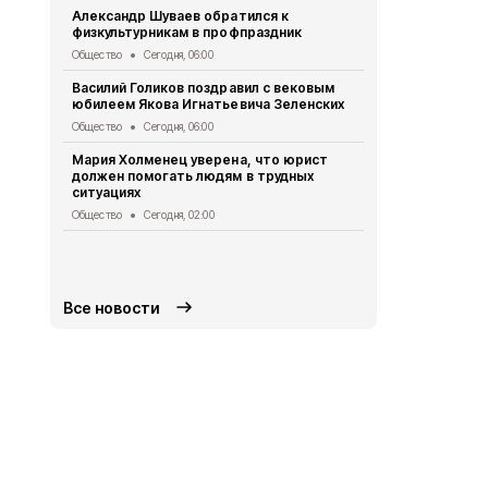
Александр Шуваев обратился к
Общество
Вч
физкультурникам в профпраздник
Сотрудники
Общество
Сегодня, 06:00
мастер-клас
игрушки
Василий Голиков поздравил с вековым
юбилеем Якова Игнатьевича Зеленских
Общество
Вч
Общество
Сегодня, 06:00
Белгородцы
дипфейками
Мария Холменец уверена, что юрист
должен помогать людям в трудных
Общество
Вч
ситуациях
Представит
Общество
Сегодня, 02:00
членов УИК 
медпомощ
Общество
Вч
Все новости