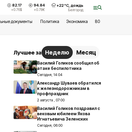
82.17
94.84
+
22
°С,
дождь
+0.76
$
+0.78
€
Белгород
ьные документы
Политика
Экономика
80
Неделю
Месяц
Лучшее за
Василий Голиков сообщил об
атаке беспилотника
Сегодня, 14:04
Александр Шуваев обратился
к железнодорожникам в
профпраздник
2 августа , 07:00
Василий Голиков поздравил с
вековым юбилеем Якова
Игнатьевича Зеленских
Сегодня, 06:00