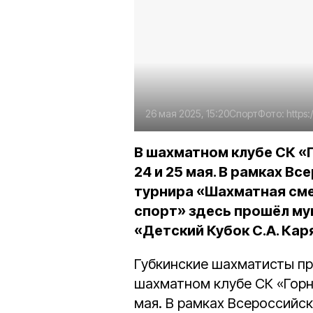
26 мая 2025, 15:20
Спорт
Фото:
https
В шахматном клубе СК «
24 и 25 мая. В рамках В
турнира «Шахматная сме
спорт» здесь прошёл му
«Детский Кубок С.А. Кар
Губкинские шахматисты пр
шахматном клубе СК «Горн
мая. В рамках Всероссийс