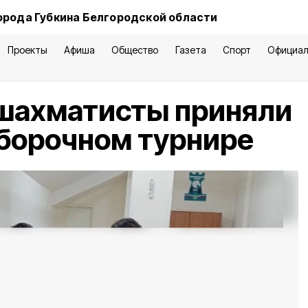
орода Губкина Белгородской области
Проекты
Афиша
Общество
Газета
Спорт
Официал
 шахматисты приняли
тборочном турнире