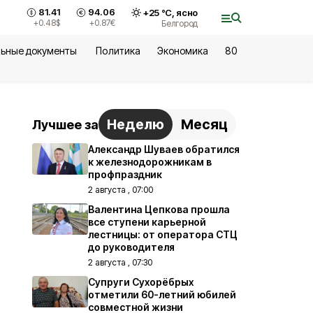
81.41
94.06
+
25
°С,
ясно
+0.48
$
+0.87
€
Белгород
ьные документы
Политика
Экономика
80
Неделю
Месяц
Лучшее за
Александр Шуваев обратился
к железнодорожникам в
профпраздник
2 августа , 07:00
Валентина Цепкова прошла
все ступени карьерной
лестницы: от оператора СТЦ
до руководителя
2 августа , 07:30
Супруги Сухорёбрых
отметили 60-летний юбилей
совместной жизни