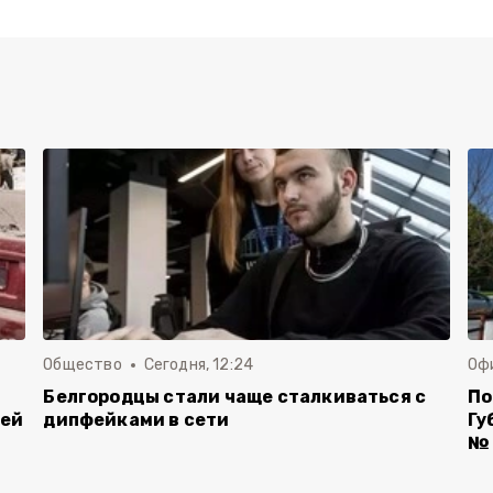
Общество
Сегодня, 12:24
Оф
Белгородцы стали чаще сталкиваться с
По
лей
дипфейками в сети
Гу
№ 