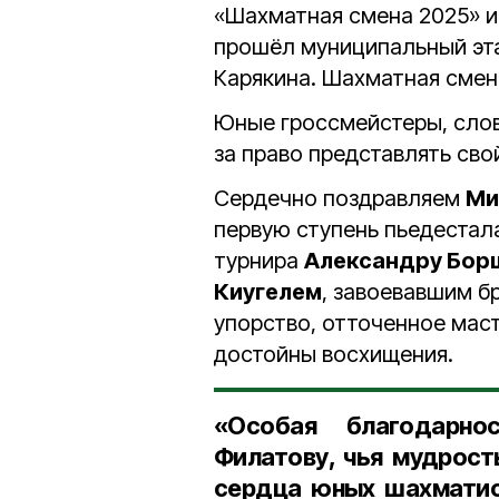
«Шахматная смена 2025» и
прошёл муниципальный эта
Карякина. Шахматная смен
Юные гроссмейстеры, слов
за право представлять сво
Сердечно поздравляем
Ми
первую ступень пьедестал
турнира
Александру Бор
Киугелем
, завоевавшим б
упорство, отточенное маст
достойны восхищения.
«Особая благодарно
Филатову, чья мудрост
сердца юных шахматис