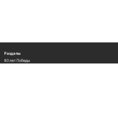
Разделы
80 лет Победы
Новости
Статьи
Культура
Происшествия
Проекты
Афиша
Общество
Газета