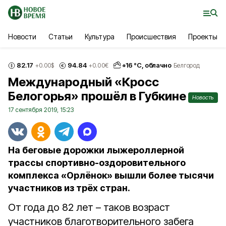
Новости
Статьи
Культура
Происшествия
Проекты
82.17
94.84
+
16
°С,
облачно
+0.00
$
+0.00
€
Белгород
Международный «Кросс
Белогорья» прошёл в Губкине
Новость
17 сентября 2019, 15:23
На беговые дорожки лыжероллерной
трассы спортивно-оздоровительного
комплекса «Орлёнок» вышли более тысячи
участников из трёх стран.
От года до 82 лет – таков возраст
участников благотворительного забега