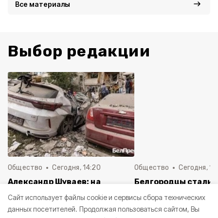
Все материалы
Выбор редакции
Общество
Сегодня, 14:20
Общество
Сегодня, 12
Александр Шуваев: на
Белгородцы стали 
выплату компенсаций
сталкиваться с ди
Cайт использует файлы cookie и сервисы сбора технических
пострадавших автомобилей
в сети
данных посетителей.
Продолжая пользоваться сайтом, Вы
направили свыше 50 млн