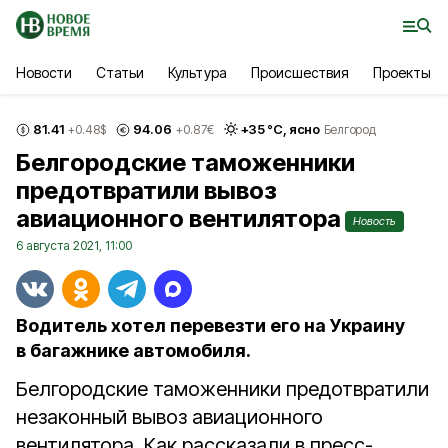
Новости
Статьи
Культура
Происшествия
Проекты
81.41
94.06
+
35
°С,
ясно
+0.48
$
+0.87
€
Белгород
Белгородские таможенники
предотвратили вывоз
авиационного вентилятора
Новость
6 августа 2021, 11:00
Водитель хотел перевезти его на Украину
в багажнике автомобиля.
Белгородские таможенники предотвратили
незаконный вывоз авиационного
вентилятора. Как рассказали в пресс-