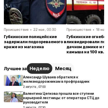
Происшествия
22 мая , 00:30
Происшествия
18 мая 
Губкинские полицейские
Губкинские огнебо
задержали подозреваемого в
ликвидировали пож
краже из магазина
дачном домике и г
камыша на 100 кв. 
Неделю
Месяц
Лучшее за
Александр Шуваев обратился к
железнодорожникам в профпраздник
2 августа , 07:00
Валентина Цепкова прошла все ступени
карьерной лестницы: от оператора СТЦ до
руководителя
2 августа , 07:30