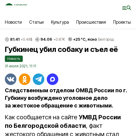
Новости
Статьи
Культура
Происшествия
Проекты
81.41
94.06
+
25
°С,
ясно
+0.48
$
+0.87
€
Белгород
Губкинец убил собаку и съел её
Новость
31 июля 2021, 11:11
Следственным отделом ОМВД России по г.
Губкину возбуждено уголовное дело
за жестокое обращение с животными.
Как сообщается на сайте
УМВД России
по Белгородской области
, факт
жестокого обращения с животным стал