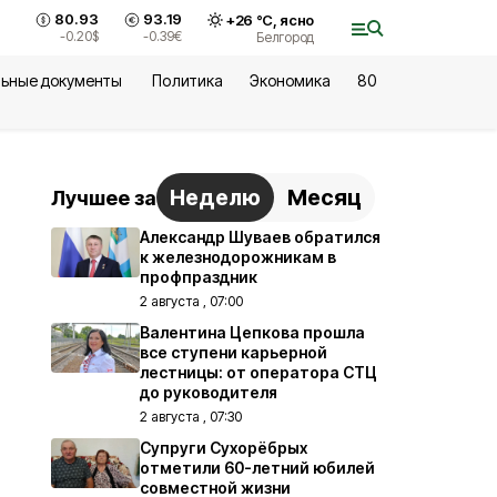
80.93
93.19
+
26
°С,
ясно
-0.20
$
-0.39
€
Белгород
ьные документы
Политика
Экономика
80
Неделю
Месяц
Лучшее за
Александр Шуваев обратился
к железнодорожникам в
профпраздник
2 августа , 07:00
Валентина Цепкова прошла
все ступени карьерной
лестницы: от оператора СТЦ
до руководителя
2 августа , 07:30
Супруги Сухорёбрых
отметили 60-летний юбилей
совместной жизни