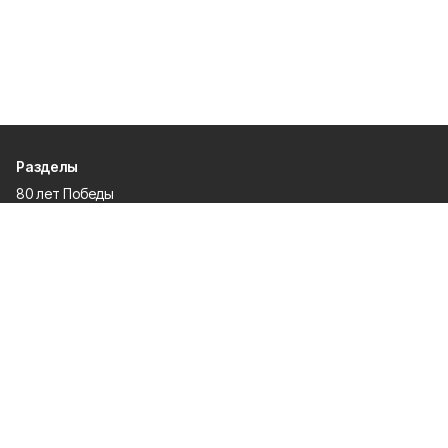
Разделы
80 лет Победы
Новости
Статьи
Культура
Происшествия
Проекты
Афиша
Общество
Газета
Экономика