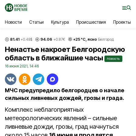
Новости
Статьи
Культура
Происшествия
Проекты
81.41
94.06
+
25
°С,
ясно
+0.48
$
+0.87
€
Белгород
Ненастье накроет Белгородскую
область в ближайшие часы
Новость
16 июня 2021, 14:46
МЧС предупредило белгородцев о начале
сильных ливневых дождей, грозы и града.
Комплекс неблагоприятных
метеорологических явлений – сильные
ливневые дожди, грозы, град начнуться
около 15 часов
16 июня и продлятся