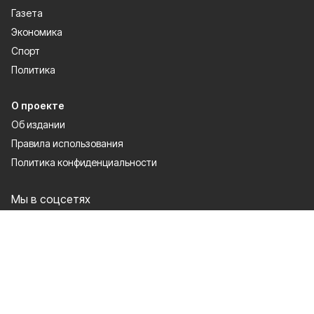
Газета
Экономика
Спорт
Политика
О проекте
Об издании
Правила использования
Политика конфиденциальности
Мы в соцсетях
Сетевое издание «Новое время 31» зарегистрировано Федеральной
службой по надзору в сфере связи, информационных технологий и
массовых коммуникаций 16.09.2021. Регистрационный номер ЭЛ № ФС
77 — 81837.
Настоящий ресурс может содержать материалы 12+
Правила использования