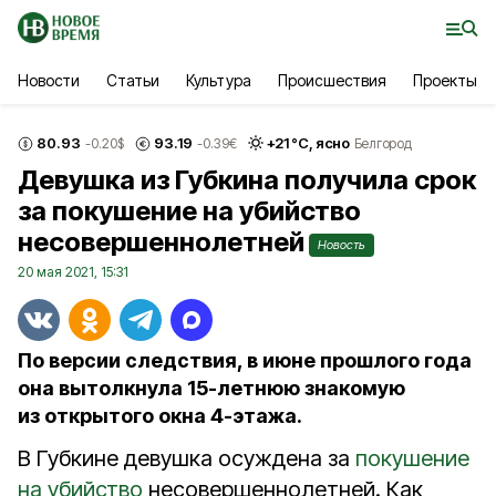
Новости
Статьи
Культура
Происшествия
Проекты
80.93
93.19
+
21
°С,
ясно
-0.20
$
-0.39
€
Белгород
Девушка из Губкина получила срок
за покушение на убийство
несовершеннолетней
Новость
20 мая 2021, 15:31
По версии следствия, в июне прошлого года
она вытолкнула 15-летнюю знакомую
из открытого окна 4-этажа.
В Губкине девушка осуждена за
покушение
на убийство
несовершеннолетней. Как