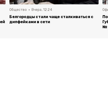
Общество
Вчера, 12:24
Оф
Белгородцы стали чаще сталкиваться с
По
лей
дипфейками в сети
Гу
№ 