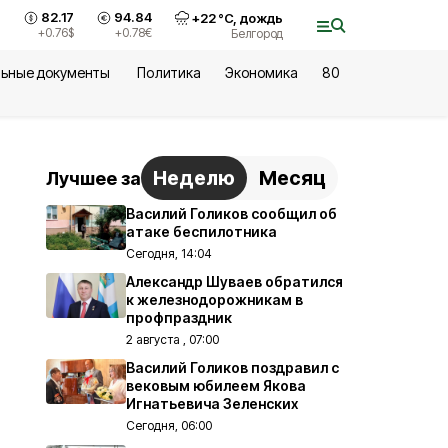
82.17
94.84
+
22
°С,
дождь
+0.76
$
+0.78
€
Белгород
ьные документы
Политика
Экономика
80
Неделю
Месяц
Лучшее за
Василий Голиков сообщил об
атаке беспилотника
Сегодня, 14:04
Александр Шуваев обратился
к железнодорожникам в
профпраздник
2 августа , 07:00
Василий Голиков поздравил с
вековым юбилеем Якова
Игнатьевича Зеленских
Сегодня, 06:00