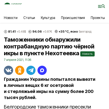
Новости
Статьи
Культура
Происшествия
Проекты
81.41
94.06
+
35
°С,
ясно
+0.48
$
+0.87
€
Белгород
Таможенники обнаружили
контрабандную партию чёрной
икры в пункте Нехотеевка
Новость
7 апреля 2021, 11:36
Гражданин Украины попытался вывезти
в личных вещах 6 кг осетровой
и стерляжьей икры на сумму более 200
тысяч рублей.
Белгородские таможенники пресекли