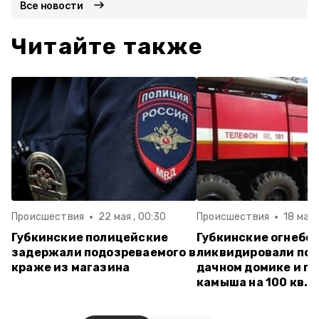
Все новости
Читайте также
Происшествия
22 мая , 00:30
Происшествия
18 мая 
Губкинские полицейские
Губкинские огнебо
задержали подозреваемого в
ликвидировали пож
краже из магазина
дачном домике и г
камыша на 100 кв. 