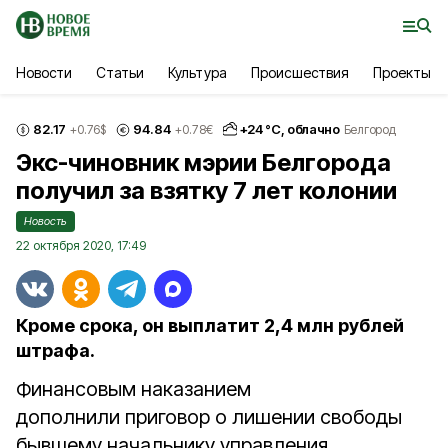
Новости
Статьи
Культура
Происшествия
Проекты
82.17
94.84
+
24
°С,
облачно
+0.76
$
+0.78
€
Белгород
Экс-чиновник мэрии Белгорода
получил за взятку 7 лет колонии
Новость
22 октября 2020, 17:49
Кроме срока, он выплатит 2,4 млн рублей
штрафа.
Финансовым наказанием
дополнили приговор о лишении свободы
бывшему начальнику управления