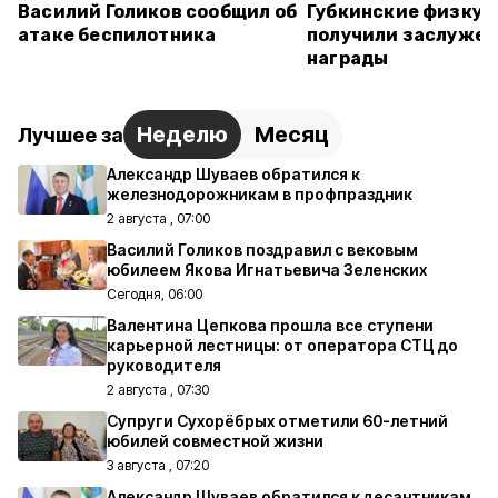
Василий Голиков сообщил об
Губкинские физкул
атаке беспилотника
получили заслуже
награды
Неделю
Месяц
Лучшее за
Александр Шуваев обратился к
железнодорожникам в профпраздник
2 августа , 07:00
Василий Голиков поздравил с вековым
юбилеем Якова Игнатьевича Зеленских
Сегодня, 06:00
Валентина Цепкова прошла все ступени
карьерной лестницы: от оператора СТЦ до
руководителя
2 августа , 07:30
Супруги Сухорёбрых отметили 60-летний
юбилей совместной жизни
3 августа , 07:20
Александр Шуваев обратился к десантникам