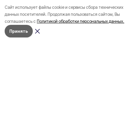
выплату компенсаций
сталкиваться с ди
Cайт использует файлы cookie и сервисы сбора технических
пострадавших автомобилей
в сети
данных посетителей.
Продолжая пользоваться сайтом, Вы
направили свыше 50 млн
соглашаетесь с
Политикой обработки персональных данных.
рублей
Принять
Александр Шуваев обратился к
физкультурникам в профпраздник