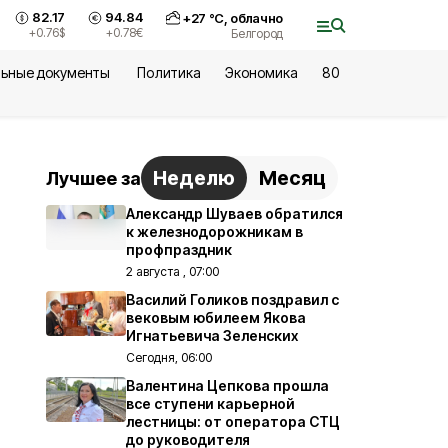
82.17
94.84
+
27
°С,
облачно
+0.76
$
+0.78
€
Белгород
ьные документы
Политика
Экономика
80
Неделю
Месяц
Лучшее за
Александр Шуваев обратился
к железнодорожникам в
профпраздник
2 августа , 07:00
Василий Голиков поздравил с
вековым юбилеем Якова
Игнатьевича Зеленских
Сегодня, 06:00
Валентина Цепкова прошла
все ступени карьерной
лестницы: от оператора СТЦ
до руководителя