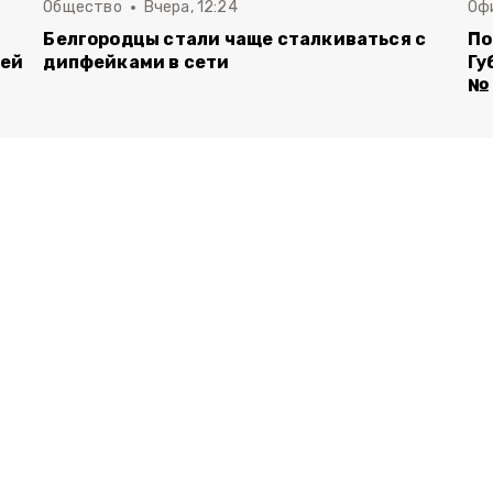
Общество
Вчера, 12:24
Оф
Белгородцы стали чаще сталкиваться с
По
лей
дипфейками в сети
Гу
№ 