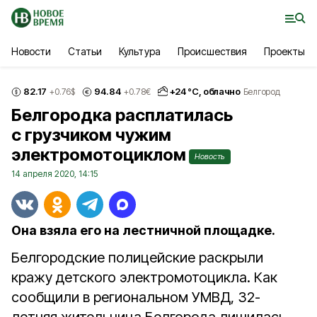
Новости
Статьи
Культура
Происшествия
Проекты
82.17
94.84
+
24
°С,
облачно
+0.76
$
+0.78
€
Белгород
Белгородка расплатилась
с грузчиком чужим
электромотоциклом
Новость
14 апреля 2020, 14:15
Она взяла его на лестничной площадке.
Белгородские полицейские раскрыли
кражу детского электромотоцикла. Как
сообщили в региональном УМВД, 32-