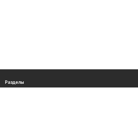
Разделы
80 лет Победы
Новости
Статьи
Культура
Происшествия
Проекты