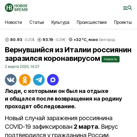
Новости
Статьи
Культура
Происшествия
Проекты
80.93
93.19
+
32
°С,
ясно
-0.20
$
-0.39
€
Белгород
Вернувшийся из Италии россиянин
заразился коронавирусом
Новость
2 марта 2020, 14:27
Люди, с которыми он был на отдыхе
и общался после возвращения на родину
проходят обследование.
Новый случай заражения россиянина
COVID-19 зафиксирован
2 марта
. Вирус
подтвердился у гражданина России,