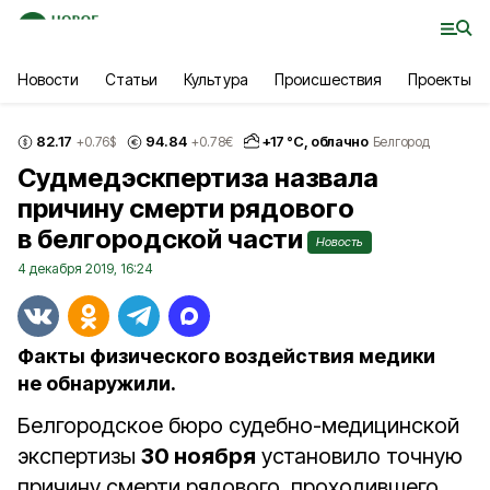
Новости
Статьи
Культура
Происшествия
Проекты
82.17
94.84
+
17
°С,
облачно
+0.76
$
+0.78
€
Белгород
Судмедэскпертиза назвала
причину смерти рядового
в белгородской части
Новость
4 декабря 2019, 16:24
Факты физического воздействия медики
не обнаружили.
Белгородское бюро судебно-медицинской
экспертизы
30 ноября
установило точную
причину смерти рядового, проходившего