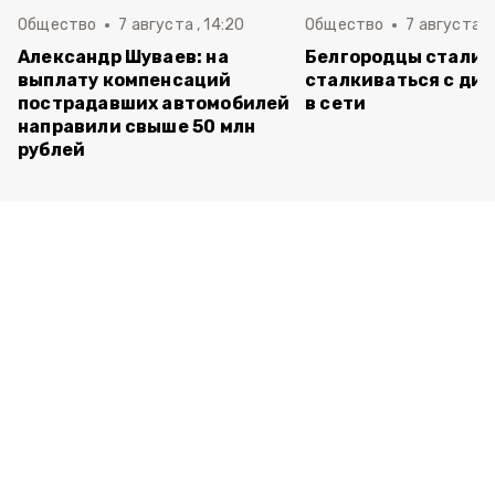
Общество
7 августа , 14:20
Общество
7 августа , 
Александр Шуваев: на
Белгородцы стали 
выплату компенсаций
сталкиваться с ди
пострадавших автомобилей
в сети
направили свыше 50 млн
рублей