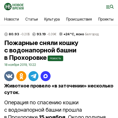
Новости
Статьи
Культура
Происшествия
Проекты
80.93
93.19
+
24
°С,
ясно
-0.20
$
-0.39
€
Белгород
Пожарные сняли кошку
с водонапорной башни
в Прохоровке
Новость
18 ноября 2019, 10:22
Животное провело «в заточении» несколько
суток.
Операция по спасению кошки
с водонапорной башни прошла
в Прохоровке
15 ноября
. Около полудня