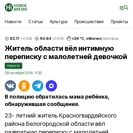
Новости
Статьи
Культура
Происшествия
Проекты
82.17
94.84
+
26
°С,
облачно
+0.00
$
+0.00
€
Белгород
Житель области вёл интимную
переписку с малолетней девочкой
Новость
28 октября 2019, 11:33
В полицию обратилась мама ребёнка,
обнаружившая сообщения.
23- летний житель Красногвардейского
района Белогородской области вёл
развратную переписку с малолетней