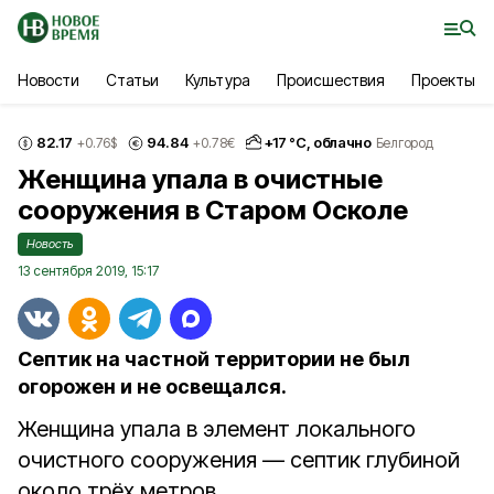
Новости
Статьи
Культура
Происшествия
Проекты
82.17
94.84
+
17
°С,
облачно
+0.76
$
+0.78
€
Белгород
Женщина упала в очистные
сооружения в Старом Осколе
Новость
13 сентября 2019, 15:17
Септик на частной территории не был
огорожен и не освещался.
Женщина упала в элемент локального
очистного сооружения — септик глубиной
около трёх метров