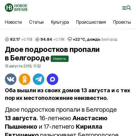
Новости
Статьи
Культура
Происшествия
Проекты
82.17
94.84
+
22
°С,
дождь
+0.76
$
+0.78
€
Белгород
Двое подростков пропали
в Белгороде
Новость
15 августа 2019, 11:32
Оба вышли из своих домов 13 августа и с тех
пор их местоположение неизвестно.
Двое подростков пропали в Белгороде
13 августа
. 16-летнюю
Анастасию
Пышненко
и 17-летнего
Кирилла
Евтушенко
разыскивает Белгородское