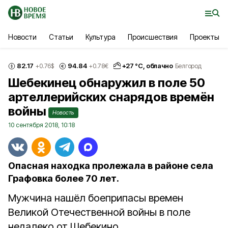
Новости
Статьи
Культура
Происшествия
Проекты
82.17
94.84
+
27
°С,
облачно
+0.76
$
+0.78
€
Белгород
Шебекинец обнаружил в поле 50
артеллерийских снарядов времён
войны
Новость
10 сентября 2018, 10:18
Опасная находка пролежала в районе села
Графовка более 70 лет.
Мужчина нашёл боеприпасы времен
Великой Отечественной войны в поле
недалеко от Шебекино