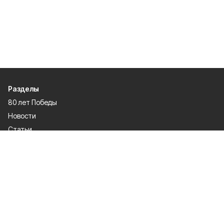
Разделы
80 лет Победы
Новости
Статьи
Культура
Происшествия
Проекты
Афиша
Общество
Газета
Экономика