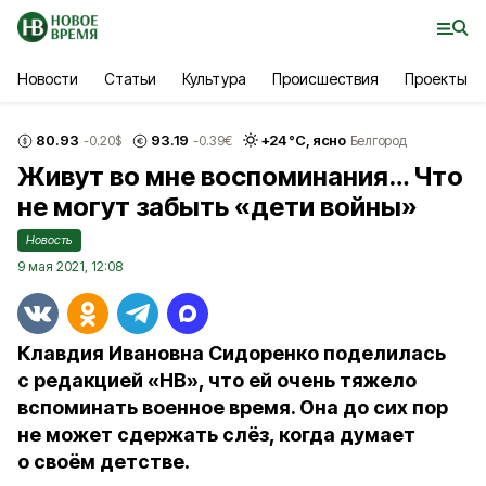
Новости
Статьи
Культура
Происшествия
Проекты
80.93
93.19
+
24
°С,
ясно
-0.20
$
-0.39
€
Белгород
Живут во мне воспоминания… Что
не могут забыть «дети войны»
Новость
9 мая 2021, 12:08
Клавдия Ивановна Сидоренко поделилась
с редакцией «НВ», что ей очень тяжело
вспоминать военное время. Она до сих пор
не может сдержать слёз, когда думает
о своём детстве.