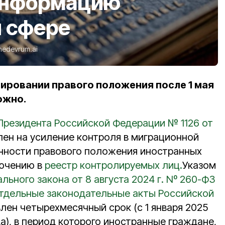
информацию
й сфере
hedevrum.ai
лировании правого положения после 1 мая
ожно.
Президента Российской Федерации № 1126 от
ен на усиление контроля в миграционной
нности правового положения иностранных
ючению в
реестр контролируемых лиц.
Указом
льного закона от 8 августа 2024 г. Nº 260-Ф3
отдельные законодательные акты Российской
лен четырехмесячный срок (с 1 января 2025
да), в период которого иностранные граждане,