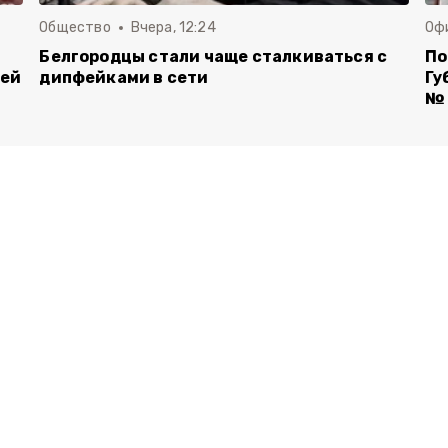
Общество
Вчера, 12:24
Оф
Белгородцы стали чаще сталкиваться с
По
лей
дипфейками в сети
Гу
№ 