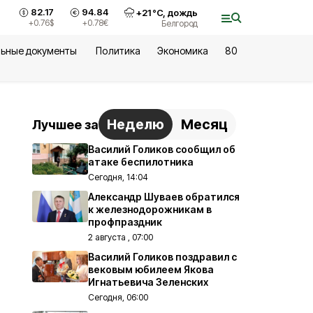
82.17
94.84
+
21
°С,
дождь
+0.76
$
+0.78
€
Белгород
ьные документы
Политика
Экономика
80
Неделю
Месяц
Лучшее за
Василий Голиков сообщил об
атаке беспилотника
Сегодня, 14:04
Александр Шуваев обратился
к железнодорожникам в
профпраздник
2 августа , 07:00
Василий Голиков поздравил с
вековым юбилеем Якова
Игнатьевича Зеленских
Сегодня, 06:00