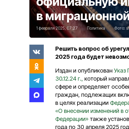
официальную 
в миграционно
1 февраля 2025, 07:27
Политика
Фото:
s
Решить вопрос об урегу
2025 года будет невозм
Издан и опубликован
Указ 
30.12.24 г.,
который направл
сфере и определяет особе
граждан, подлежащих вкл
в целях реализации
Федера
«О внесении изменений в 
Федерации»
также установ
года по 30 апреля 2025 го