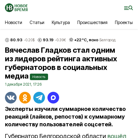
Новости
Статьи
Культура
Происшествия
Проекты
80.93
93.19
+
22
°С,
ясно
-0.20
$
-0.39
€
Белгород
Вячеслав Гладков стал одним
из лидеров рейтинга активных
губернаторов в социальных
медиа
Новость
1 декабря 2021, 17:26
Эксперты изучили суммарное количество
реакций (лайков, репостов) к суммарному
количеству пользователей соцсетей.
Губернатор Белгородской области
вошёл