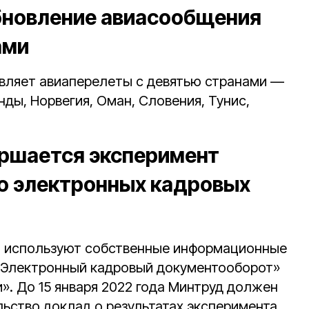
бновление авиасообщения
ами
овляет авиаперелеты с девятью странами —
нды, Норвегия, Оман, Словения, Тунис,
ершается эксперимент
ю электронных кадровых
и используют собственные информационные
«Электронный кадровый документооборот»
и». До 15 января 2022 года Минтруд должен
льство доклад о результатах эксперимента