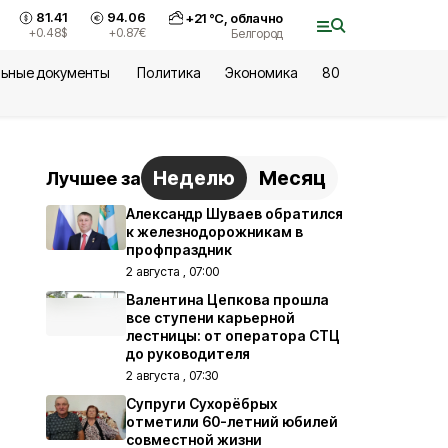
81.41
94.06
+
21
°С,
облачно
+0.48
$
+0.87
€
Белгород
ьные документы
Политика
Экономика
80
Неделю
Месяц
Лучшее за
Александр Шуваев обратился
к железнодорожникам в
профпраздник
2 августа , 07:00
Валентина Цепкова прошла
все ступени карьерной
лестницы: от оператора СТЦ
до руководителя
2 августа , 07:30
Супруги Сухорёбрых
отметили 60-летний юбилей
совместной жизни