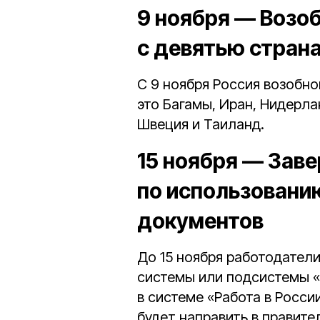
9 ноября — Возо
с девятью стран
С 9 ноября Россия возобн
это Багамы, Иран, Нидерла
Швеция и Таиланд.
15 ноября — Зав
по использовани
документов
До 15 ноября работодател
системы или подсистемы 
в системе «Работа в Росси
будет направить в правите