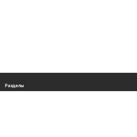
Разделы
80 лет Победы
Новости
Статьи
Культура
Происшествия
Проекты