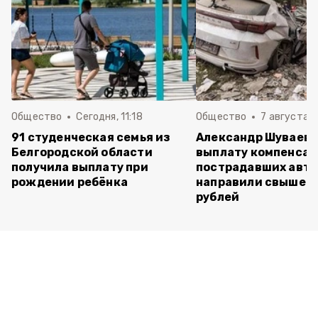
Общество
Сегодня, 11:18
Общество
7 августа , 
91 студенческая семья из
Александр Шуваев: 
Белгородской области
выплату компенса
получила выплату при
пострадавших авт
рождении ребёнка
направили свыше 5
рублей