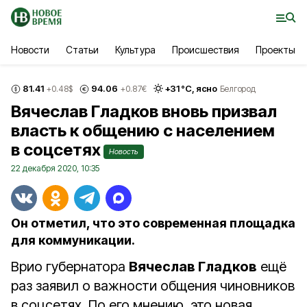
Новости
Статьи
Культура
Происшествия
Проекты
81.41
94.06
+
31
°С,
ясно
+0.48
$
+0.87
€
Белгород
Вячеслав Гладков вновь призвал
власть к общению с населением
в соцсетях
Новость
22 декабря 2020, 10:35
Он отметил, что это современная площадка
для коммуникации.
Врио губернатора
Вячеслав Гладков
ещё
раз заявил о важности общения чиновников
в соцсетях. По его мнению, это новая