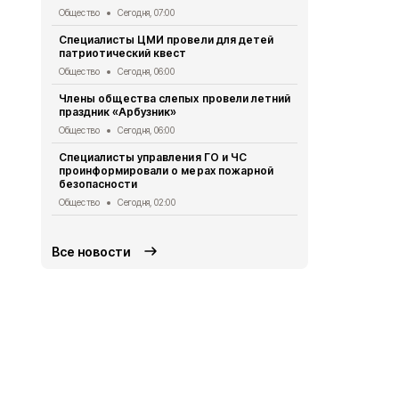
Общество
Сегодня, 07:00
Общество
Се
Специалисты ЦМИ провели для детей
Врио губер
патриотический квест
доложил Пр
ситуации в 
Общество
Сегодня, 06:00
Общество
Вч
Члены общества слепых провели летний
праздник «Арбузник»
Василий Го
подготовку
Общество
Сегодня, 06:00
Общество
Вч
Специалисты управления ГО и ЧС
проинформировали о мерах пожарной
Ученики гим
безопасности
приняли уча
экспедиции
Общество
Сегодня, 02:00
Общество
Вч
Все новости