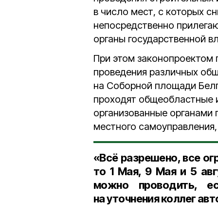
в число мест, с которых с
непосредственно прилегаю
органы государственной в
При этом законопроектом 
проведения различных общ
на Соборной площади Белго
проходят общеобластные 
организованные органами г
местного само­управления, 
«Всё разрешено, все ог
то 1 Мая, 9 Мая и 5 ав
можно проводить, е
на уточнения коллег ав