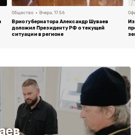
Общество
Вчера, 17:56
Оф
в
Врио губернатора Александр Шуваев
Из
доложил Президенту РФ о текущей
пр
ситуации в регионе
зе
аев