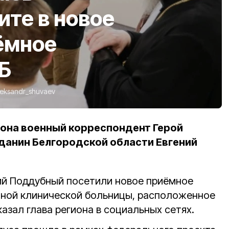
ите в новое
ёмное
Б
leksandr_shuvaev
она военный корреспондент Герой
данин Белгородской области Евгений
ий Поддубный посетили новое приёмное
тной клинической больницы, расположенное
казал глава региона в социальных сетях.