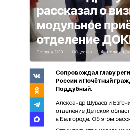
рассказал о виз
модульное при
отделение ДОК
Сегодня, 11:19
Общество
Фото:
max.ru/a
Сопровождал главу реги
России и Почётный граж
Поддубный.
Александр Шуваев и Евген
отделение
Детской облас
в Белгороде. Об этом расс