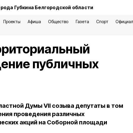
орода Губкина Белгородской области
Проекты
Афиша
Общество
Газета
Спорт
Официал
ерриториальный
дение публичных
ластной Думы VII созыва депутаты в том
ения проведения различных
ческих акций на Соборной площади