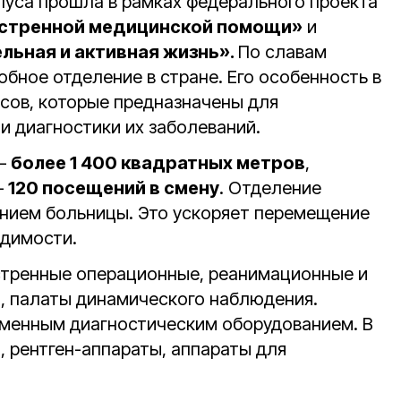
пуса прошла в рамках федерального проекта
стренной медицинской помощи»
и
ьная и активная жизнь».
По славам
бное отделение в стране. Его особенность в
сов, которые предназначены для
и диагностики их заболеваний.
 —
более 1 400 квадратных метров
,
—
120 посещений в смену
. Отделение
нием больницы. Это ускоряет перемещение
одимости.
стренные операционные, реанимационные и
, палаты динамического наблюдения.
менным диагностическим оборудованием. В
, рентген-аппараты, аппараты для