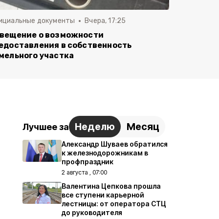
ициальные документы
Вчера, 17:25
вещение о возможности
едоставления в собственность
мельного участка
Неделю
Месяц
Лучшее за
Александр Шуваев обратился
к железнодорожникам в
профпраздник
2 августа , 07:00
Валентина Цепкова прошла
все ступени карьерной
лестницы: от оператора СТЦ
до руководителя