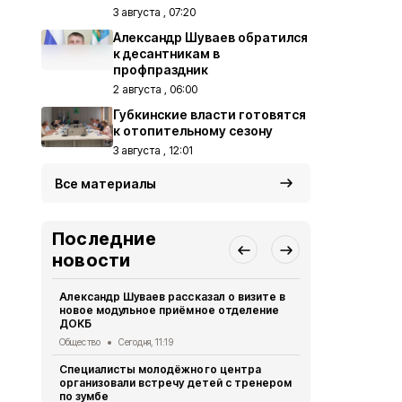
3 августа , 07:20
Александр Шуваев обратился
к десантникам в
профпраздник
2 августа , 06:00
Губкинские власти готовятся
к отопительному сезону
3 августа , 12:01
Все материалы
Последние
новости
Александр Шуваев рассказал о визите в
Сотрудники
новое модульное приёмное отделение
реализуют 
ДОКБ
долголетия
Общество
Сегодня, 11:19
Общество
Се
Специалисты молодёжного центра
Специалист
организовали встречу детей с тренером
политики по
по зумбе
юбилеем Зо