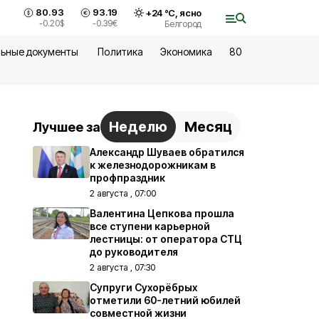
80.93
93.19
+
24
°С,
ясно
-0.20
$
-0.39
€
Белгород
ьные документы
Политика
Экономика
80
Неделю
Месяц
Лучшее за
Александр Шуваев обратился
к железнодорожникам в
профпраздник
2 августа , 07:00
Валентина Цепкова прошла
все ступени карьерной
лестницы: от оператора СТЦ
до руководителя
2 августа , 07:30
Супруги Сухорёбрых
отметили 60-летний юбилей
совместной жизни