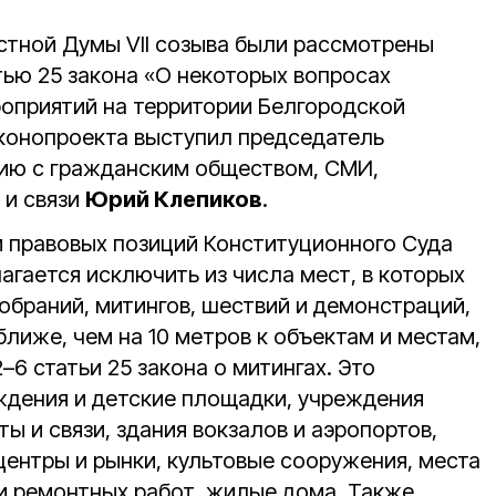
стной Думы VII созыва были рассмотрены
тью 25 закона «О некоторых вопросах
оприятий на территории Белгородской
конопроекта выступил председатель
вию с гражданским обществом, СМИ,
 и связи
Юрий Клепиков
.
м правовых позиций Конституционного Суда
агается исключить из числа мест, в которых
обраний, митингов, шествий и демонстраций,
лиже, чем на 10 метров к объектам и местам,
–6 статьи 25 закона о митингах. Это
еждения и детские площадки, учреждения
ы и связи, здания вокзалов и аэропортов,
центры и рынки, культовые сооружения, места
и ремонтных работ, жилые дома. Также