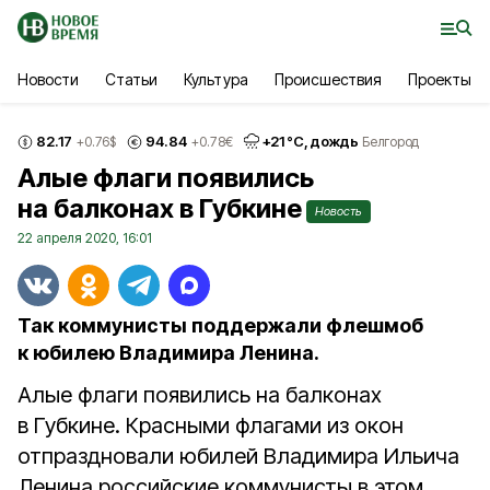
Новости
Статьи
Культура
Происшествия
Проекты
82.17
94.84
+
21
°С,
дождь
+0.76
$
+0.78
€
Белгород
Алые флаги появились
на балконах в Губкине
Новость
22 апреля 2020, 16:01
Так коммунисты поддержали флешмоб
к юбилею Владимира Ленина.
Алые флаги появились на балконах
в Губкине. Красными флагами из окон
отпраздновали юбилей Владимира Ильича
Ленина российские коммунисты в этом