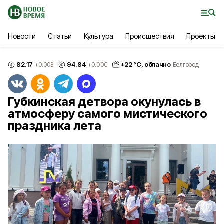
Новости
Статьи
Культура
Происшествия
Проекты
82.17
94.84
+
22
°С,
облачно
+0.00
$
+0.00
€
Белгород
Губкинская детвора окунулась в
атмосферу самого мистического
праздника лета