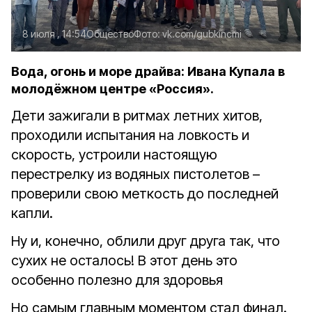
8 июля , 14:54
Общество
Фото:
vk.com/gubkincmi
Вода, огонь и море драйва: Ивана Купала в
молодёжном центре «Россия».
Дети зажигали в ритмах летних хитов,
проходили испытания на ловкость и
скорость, устроили настоящую
перестрелку из водяных пистолетов –
проверили свою меткость до последней
капли.
Ну и, конечно, облили друг друга так, что
сухих не осталось! В этот день это
особенно полезно для здоровья
Но самым главным моментом стал финал.