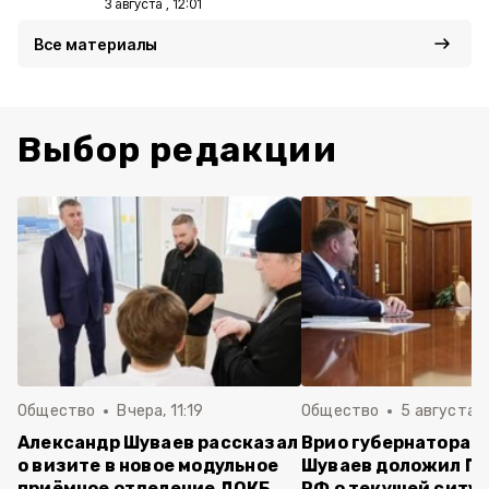
3 августа , 12:01
Все материалы
Выбор редакции
Общество
Вчера, 11:19
Общество
5 августа , 
Александр Шуваев рассказал
Врио губернатора 
о визите в новое модульное
Шуваев доложил П
приёмное отделение ДОКБ
РФ о текущей ситуа