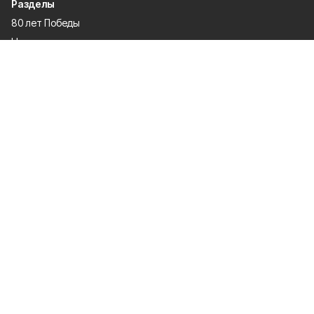
Разделы
80 лет Победы
Новости
Статьи
Культура
Происшествия
Проекты
Афиша
Общество
Газета
Экономика
Спорт
Политика
О проекте
Об издании
Правила использования