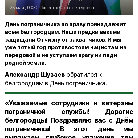
28 мая , 00:30
Общество
Фото:
belregion.ru
День пограничника по праву принадлежит
всем белгородцам. Наши предки веками
защищали Отчизну от захватчиков. И мы
уже пятый год противостоим нацистам на
передовой и не уступаем врагу ни пяди
родной земли.
Александр Шуваев
обратился к
белгородцам в День пограничника.
«Уважаемые сотрудники и ветераны
пограничной службы! Дорогие
белгородцы! Поздравляю вас с Днём
пограничника! В этот день мы
выражаем глубокое уважение тем