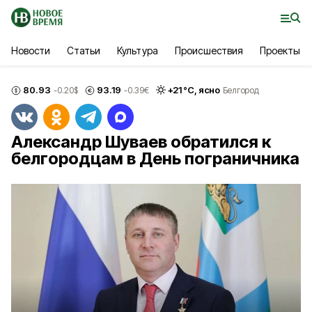
Новости
Статьи
Культура
Происшествия
Проекты
80.93
93.19
+
21
°С,
ясно
-0.20
$
-0.39
€
Белгород
Александр Шуваев обратился к
белгородцам в День пограничника