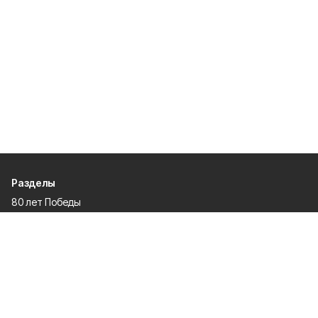
Разделы
80 лет Победы
Новости
Статьи
Культура
Происшествия
Проекты
Афиша