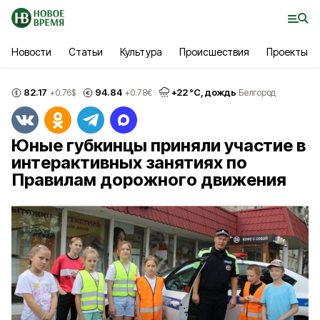
Новости
Статьи
Культура
Происшествия
Проекты
82.17
94.84
+
22
°С,
дождь
+0.76
$
+0.78
€
Белгород
Юные губкинцы приняли участие в
интерактивных занятиях по
Правилам дорожного движения