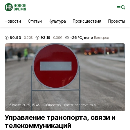
Новости
Статьи
Культура
Происшествия
Проекты
80.93
93.19
+
26
°С,
ясно
-0.20
$
-0.39
€
Белгород
15 июля 2025, 15:49
Общество
Фото:
shedevrum.ai
Управление транспорта, связи и
телекоммуникаций