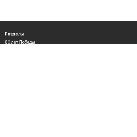
Разделы
80 лет Победы
Новости
Статьи
Культура
Происшествия
Проекты
Афиша
Общество
Газета
Экономика
Спорт
Политика