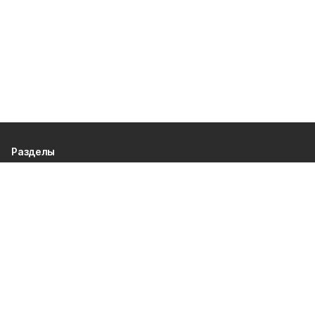
Разделы
80 лет Победы
Новости
Статьи
Культура
Происшествия
Проекты
Афиша
Общество