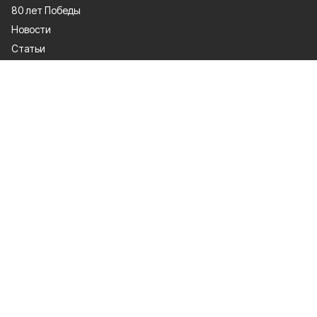
80 лет Победы
Новости
Статьи
Культура
Происшествия
Проекты
Афиша
Общество
Газета
Экономика
Спорт
Политика
О проекте
Об издании
Правила использования
Политика конфиденциальности