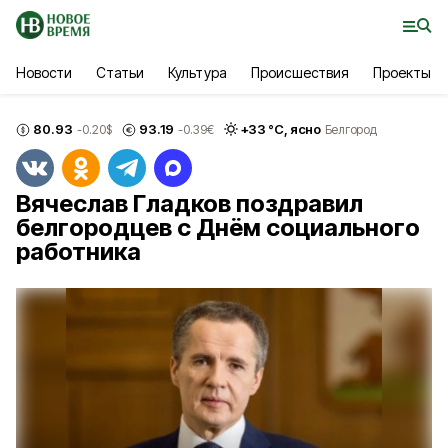
Новости
Статьи
Культура
Происшествия
Проекты
80.93
93.19
+
33
°С,
ясно
-0.20
$
-0.39
€
Белгород
Вячеслав Гладков поздравил
белгородцев с Днём социального
работника