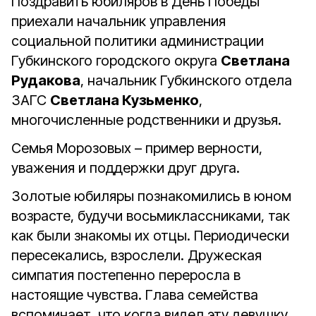
Поздравить юбиляров в День Победы
приехали начальник управления
социальной политики администрации
Губкинского городского округа
Светлана
Рудакова
, начальник Губкинского отдела
ЗАГС
Светлана Кузьменко
,
многочисленные родственники и друзья.
Семья Морозовых – пример верности,
уважения и поддержки друг друга.
Золотые юбиляры познакомились в юном
возрасте, будучи восьмиклассниками, так
как были знакомы их отцы. Периодически
пересекались, взрослели. Дружеская
симпатия постепенно переросла в
настоящие чувства. Глава семейства
вспоминает, что когда видел эту девушку,