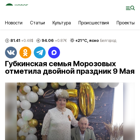
Новости
Статьи
Культура
Происшествия
Проекты
81.41
94.06
+
21
°С,
ясно
+0.48
$
+0.87
€
Белгород
Губкинская семья Морозовых
отметила двойной праздник 9 Мая