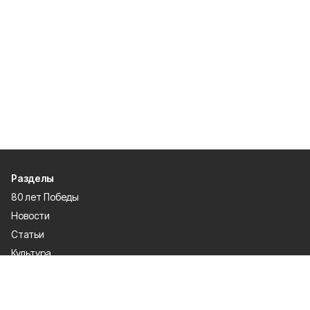
Разделы
80 лет Победы
Новости
Статьи
Культура
Происшествия
Проекты
Афиша