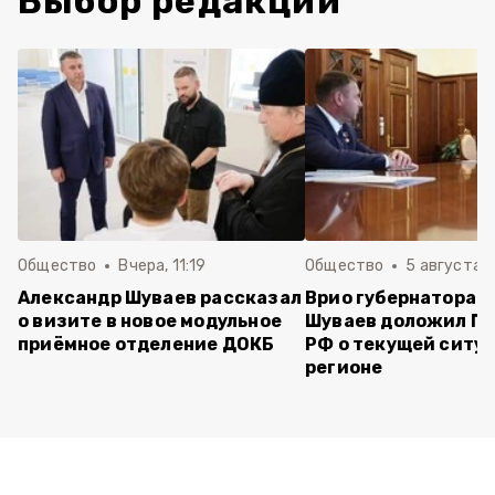
Выбор редакции
Общество
Вчера, 11:19
Общество
5 августа , 
Александр Шуваев рассказал
Врио губернатора 
о визите в новое модульное
Шуваев доложил П
приёмное отделение ДОКБ
РФ о текущей ситуа
регионе