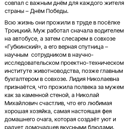
совпал с важным днëм для каждого жителя
страны – Днëм Победы.
Всю жизнь они прожили в труде в посëлке
Троицкий. Муж работал сначала водителем
на автобусе, а затем слесарем в совхозе
«Губкинский», а его верная спутница –
научным сотрудником в научно-
исследовательском проектно-техническом
институте животноводства, позже главным
бухгалтером в совхозе. Лидия Николаевна
признаëтся, что прожила полвека за мужем
как за каменной стеной, а Николай
Михайлович счастлив, что его любимая
хорошая хозяйка, самая настоящая фея
домашнего очага, которая создаëт уют и
радует домочадцев вкусными блюдами.