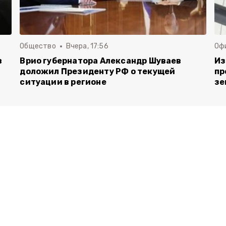
Общество
Вчера, 17:56
Оф
в
Врио губернатора Александр Шуваев
Из
доложил Президенту РФ о текущей
пр
ситуации в регионе
зе