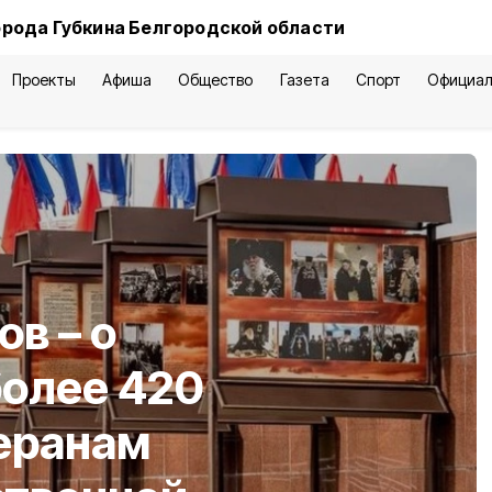
орода Губкина Белгородской области
Проекты
Афиша
Общество
Газета
Спорт
Официал
в – о
более 420
еранам