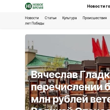
Новости г
Новости
Статьи
Культура
Происшествия
лет Победы
Вячеслав Гладко
перечислении 
млн рублей вет