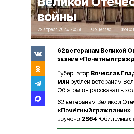
Великой Отече
войны
29 апреля 2025, 20:38
Общество
Фото:
62 ветеранам Великой О
звание «Почётный гражд
Губернатор
Вячеслав Гла
млн
рублей ветеранам Вел
Об этом он рассказал в х
62 ветеранам Великой Оте
«Почётный гражданин»
.
вручено
2864
Юбилейных 