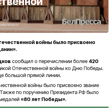
ственной
belpressa.ru
течественной войны было присвоено
анин».
дков
сообщил о перечислении более
420
икой Отечественной войны ко Дню Победы.
оде большой прямой линии.
чественной войны было присвоено звание
 Также по поручению Президента РФ было
медалей
«80 лет Победы»
.