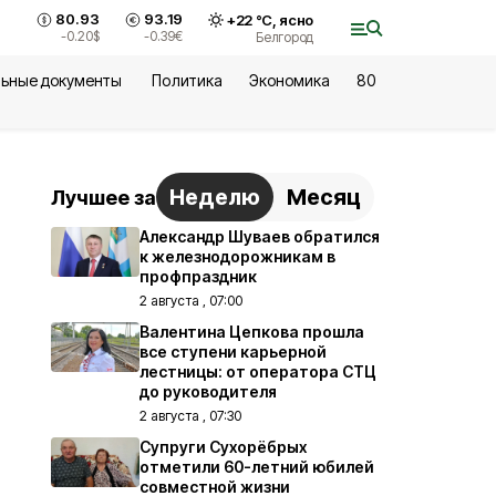
80.93
93.19
+
22
°С,
ясно
-0.20
$
-0.39
€
Белгород
ьные документы
Политика
Экономика
80
Неделю
Месяц
Лучшее за
Александр Шуваев обратился
к железнодорожникам в
профпраздник
2 августа , 07:00
Валентина Цепкова прошла
все ступени карьерной
лестницы: от оператора СТЦ
до руководителя
2 августа , 07:30
Супруги Сухорёбрых
отметили 60-летний юбилей
совместной жизни