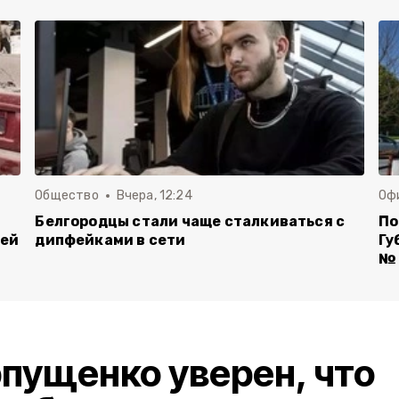
Общество
Вчера, 12:24
Оф
Белгородцы стали чаще сталкиваться с
По
лей
дипфейками в сети
Гу
№ 
пущенко уверен, что