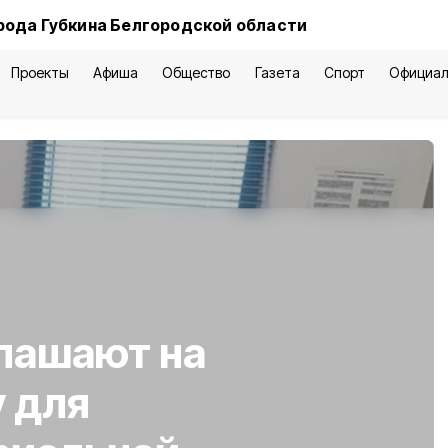
рода Губкина Белгородской области
Проекты
Афиша
Общество
Газета
Спорт
Официал
лашают на
у для