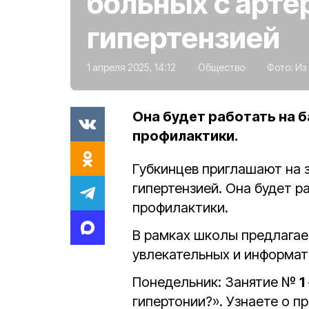
больных с арте
гипертензией
1 апреля 2025, 14:12
Общество
Фото:
Из
Она будет работать на 
профилактики.
Губкинцев приглашают на 
гипертензией. Она будет р
профилактики.
В рамках школы предлагае
увлекательных и информат
Понедельник: Занятие №
1
гипертонии?». Узнаете о п