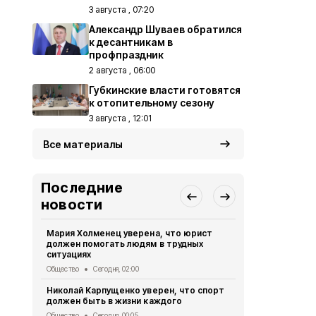
3 августа , 07:20
Александр Шуваев обратился
к десантникам в
профпраздник
2 августа , 06:00
Губкинские власти готовятся
к отопительному сезону
3 августа , 12:01
Все материалы
Последние
новости
Мария Холменец уверена, что юрист
Представит
должен помогать людям в трудных
членов УИК 
ситуациях
медпомощ
Общество
Сегодня, 02:00
Общество
Вч
Николай Карпущенко уверен, что спорт
Росгвардей
должен быть в жизни каждого
атаке FPV-
белгородск
Общество
Сегодня, 00:05