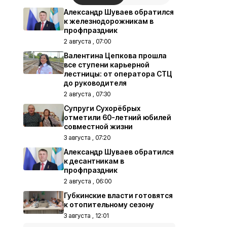
Александр Шуваев обратился
к железнодорожникам в
профпраздник
2 августа , 07:00
Валентина Цепкова прошла
все ступени карьерной
лестницы: от оператора СТЦ
до руководителя
2 августа , 07:30
Супруги Сухорёбрых
отметили 60-летний юбилей
совместной жизни
3 августа , 07:20
Александр Шуваев обратился
к десантникам в
профпраздник
2 августа , 06:00
Губкинские власти готовятся
к отопительному сезону
3 августа , 12:01