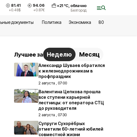
81.41
94.06
+
21
°С,
облачно
+0.48
$
+0.87
€
Белгород
ьные документы
Политика
Экономика
80
Неделю
Месяц
Лучшее за
Александр Шуваев обратился
к железнодорожникам в
профпраздник
2 августа , 07:00
Валентина Цепкова прошла
все ступени карьерной
лестницы: от оператора СТЦ
до руководителя
2 августа , 07:30
Супруги Сухорёбрых
отметили 60-летний юбилей
совместной жизни