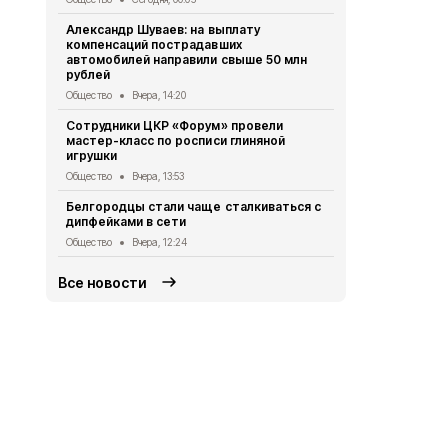
Общество
Вч
Александр Шуваев: на выплату
компенсаций пострадавших
Сотрудники
автомобилей направили свыше 50 млн
приступили
рублей
прибора
Общество
Вчера, 14:20
Общество
Вч
Сотрудники ЦКР «Форум» провели
Губкинцы с
мастер-класс по росписи глиняной
выходного 
игрушки
Общество
Вч
Общество
Вчера, 13:53
Коллектив 
Белгородцы стали чаще сталкиваться с
стал призё
дипфейками в сети
Общество
Вч
Общество
Вчера, 12:24
Все новости