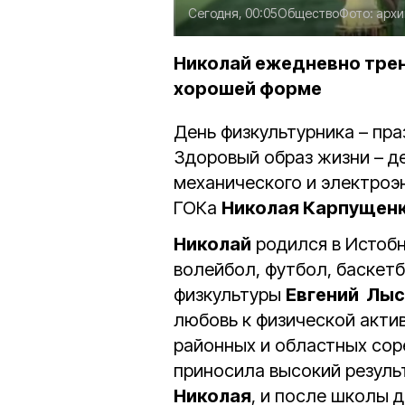
Сегодня, 00:05
Общество
Фото:
архи
Николай ежедневно трен
хорошей форме
День физкультурника – пра
Здоровый образ жизни – д
механического и электроэ
ГОКа
Николая Карпущен
Николай
родился в Истобн
волейбол, футбол, баскетб
физкультуры
Евгений Лы
любовь к физической акти
районных и областных соре
приносила высокий резуль
Николая
, и после школы д