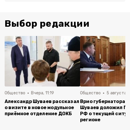
Выбор редакции
Общество
Вчера, 11:19
Общество
5 августа , 
Александр Шуваев рассказал
Врио губернатора 
о визите в новое модульное
Шуваев доложил П
приёмное отделение ДОКБ
РФ о текущей ситуа
регионе